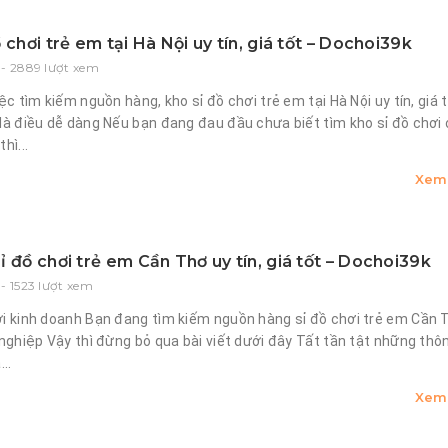
 chơi trẻ em tại Hà Nội uy tín, giá tốt – Dochoi39k
- 2889 lượt xem
iệc tìm kiếm nguồn hàng, kho sỉ đồ chơi trẻ em tại Hà Nội uy tín, giá 
là điều dễ dàng Nếu bạn đang đau đầu chưa biết tìm kho sỉ đồ chơi
hì...
Xem 
ỉ đồ chơi trẻ em Cần Thơ uy tín, giá tốt – Dochoi39k
- 1523 lượt xem
ời kinh doanh Bạn đang tìm kiếm nguồn hàng sỉ đồ chơi trẻ em Cần 
 nghiệp Vậy thì đừng bỏ qua bài viết dưới đây Tất tần tật những thôn
..
Xem 