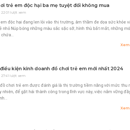
hơi trẻ em độc hại ba mẹ tuyệt đối không mua
- 2201 lượt xem
 em độc hại đang len lỏi vào thị trường, âm thầm đe dọa sức khỏe v
rẻ nhỏ Núp bóng những màu sắc sặc sỡ, hình thù bắt mắt, những m
 chứa...
Xem 
 điều kiện kinh doanh đồ chơi trẻ em mới nhất 2024
 2741 lượt xem
đồ chơi trẻ em được đánh giá là thị trường tiềm năng với mức thu
 nhiên, để gặt hái thành công trong lĩnh vực này, việc nắm vững đầ
nh...
Xem 