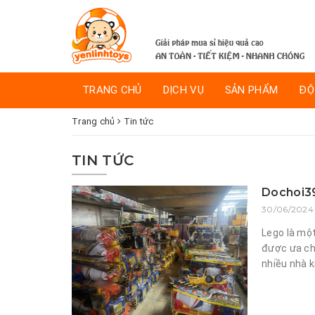
TRANG CHỦ
DỊCH VỤ
SẢN PHẨM
ĐỘ
Trang chủ
Tin tức
TIN TỨC
Dochoi39k
30/06/2024 
Lego là một
được ưa chu
nhiều nhà k