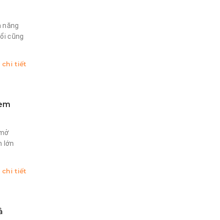
ả năng
uổi cũng
chi tiết
 em
 mở
n lớn
chi tiết
ả