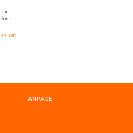
 thị
trẻ em
chi tiết
FANPAGE