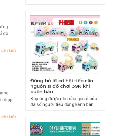
ướng
sỉ đồ
chi tiết
Đừng bỏ lỡ cơ hội tiếp cận
nguồn sỉ đồ chơi 39K khi
buôn bán
 mang
Đáp ứng được nhu cầu giá rẻ của
ể nhập
đa số người tiêu dùng kênh bán...
chi tiết