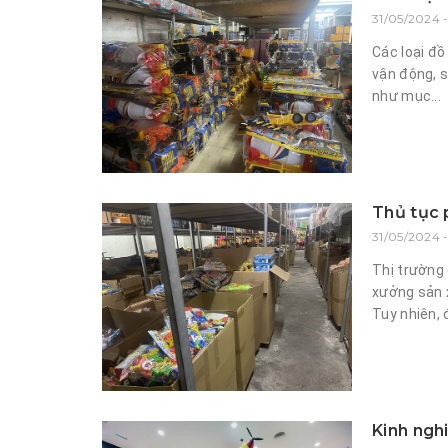
31/05/2024 -
Các loại đồ
vận động, s
như mục...
Thủ tục 
31/05/2024 
Thị trường 
xưởng sản 
Tuy nhiên, 
Kinh ngh