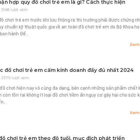
ận hợp quy đồ chơi trẻ em là gì? Cách thực hiện
- 1368 lượt xem
ồ chơi trẻ em trước khi lưu thông ra thị trường phải được chứng 
y chuẩn kỹ thuật quốc gia về an toàn đồ chơi trẻ em do Bộ Khoa họ
ban hành Để...
Xem 
 đồ chơi trẻ em cấm kinh doanh đầy đủ nhất 2024
- 2370 lượt xem
 đồ chơi hiện nay vô cùng đa dạng, bên cạnh những sản phẩm chất 
n còn tồn tại không ít loại đồ chơi tiềm ẩn nguy cơ gây hại cho sức 
n...
Xem 
đồ chơi trẻ em theo độ tuổi, mục đích phát triển