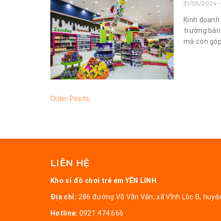
31/05/2024 
Kinh doanh
trường bán
mà còn góp 
Older Posts
LIÊN HỆ
Kho sỉ đồ chơi trẻ em YẾN LINH
Địa chỉ:
286 đường Võ Văn Vân, xã Vĩnh Lộc B, huy
Hotline:
0921.474.666