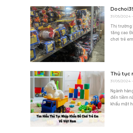
Dochoi39k
31/05/2024 -
Thị trường
tăng cao Đi
chơi trẻ em
Thủ tục 
31/05/2024 -
Ngành hàng
đến tiềm n
khẩu mặt hà