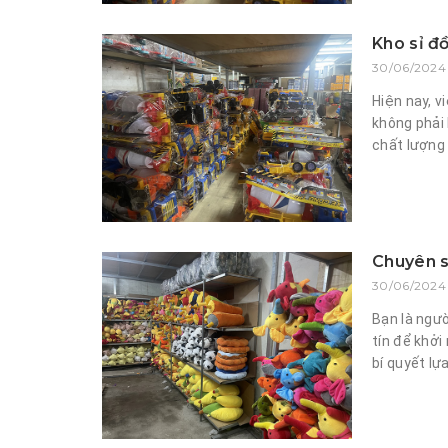
Kho sỉ đồ
30/06/2024 
Hiện nay, v
không phải 
chất lượng t
Chuyên s
30/06/2024 
Bạn là ngư
tín để khởi
bí quyết lựa.