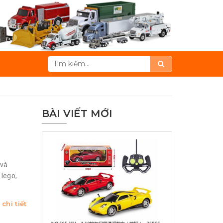
BÀI VIẾT MỚI
 và
lego,
chi tiết