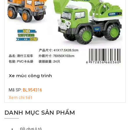
Xe múc công trình
Mã SP:
BL954316
Xem chi tiết
DANH MỤC SẢN PHẨM
Đồ chơi ô tô