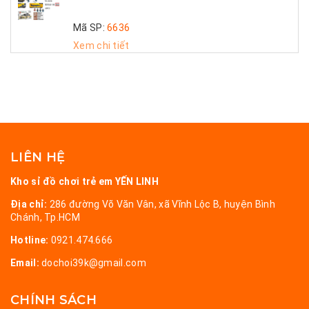
Mã SP:
6636
Xem chi tiết
LIÊN HỆ
Kho sỉ đồ chơi trẻ em YẾN LINH
Địa chỉ:
286 đường Võ Văn Vân, xã Vĩnh Lộc B, huyện Bình
Chánh, Tp.HCM
Hotline:
0921.474.666
Email:
dochoi39k@gmail.com
CHÍNH SÁCH