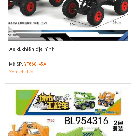
Xe đ.khiển địa hình
Mã SP:
YF668-45A
Xem chi tiết