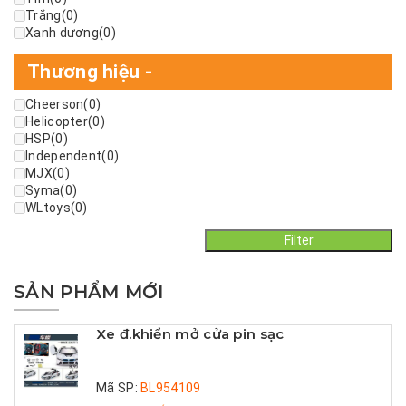
Trắng
(0)
Xanh dương
(0)
Thương hiệu
-
Cheerson
(0)
Helicopter
(0)
HSP
(0)
Independent
(0)
MJX
(0)
Syma
(0)
WLtoys
(0)
Filter
SẢN PHẨM MỚI
Xe đ.khiển mở cửa pin sạc
Mã SP:
BL954109