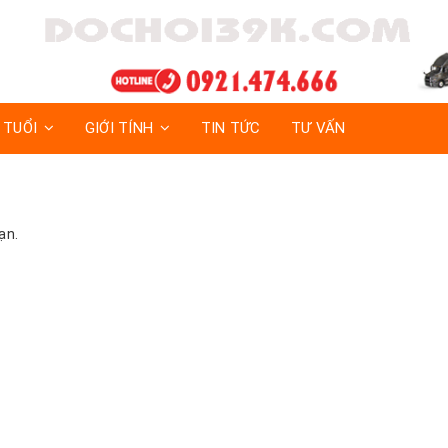
 TUỔI
GIỚI TÍNH
TIN TỨC
TƯ VẤN
ạn.