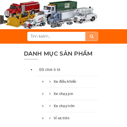
DANH MỤC SẢN PHẨM
Đồ chơi ô tô
Xe điều khiển
Xe chạy pin
Xe chạy trớn
Vỉ xe trớn