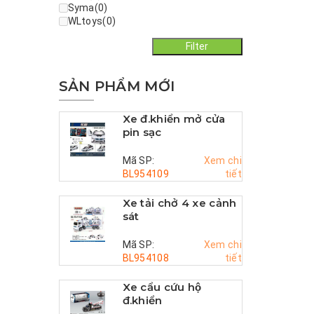
Syma
(0)
WLtoys
(0)
Filter
SẢN PHẨM MỚI
Xe đ.khiển mở cửa
pin sạc
Mã SP:
Xem chi
BL954109
tiết
Xe tải chở 4 xe cảnh
sát
Mã SP:
Xem chi
BL954108
tiết
Xe cẩu cứu hộ
đ.khiển