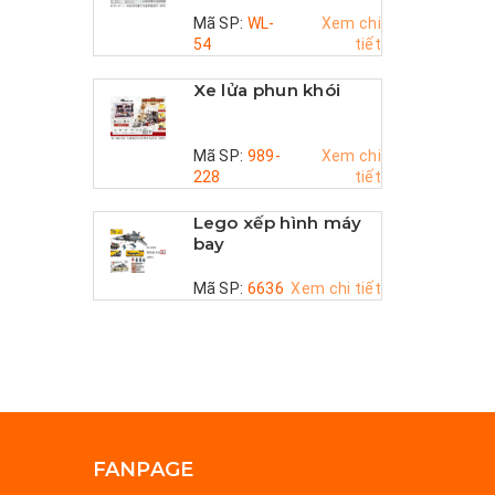
Mã SP:
WL-
Xem chi
54
tiết
Xe lửa phun khói
Mã SP:
989-
Xem chi
228
tiết
Lego xếp hình máy
bay
Mã SP:
6636
Xem chi tiết
FANPAGE