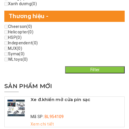
Xanh dương
(0)
Thương hiệu
-
Cheerson
(0)
Helicopter
(0)
HSP
(0)
Independent
(0)
MJX
(0)
Syma
(0)
WLtoys
(0)
Filter
SẢN PHẨM MỚI
Xe đ.khiển mở cửa pin sạc
Mã SP:
BL954109
Xem chi tiết