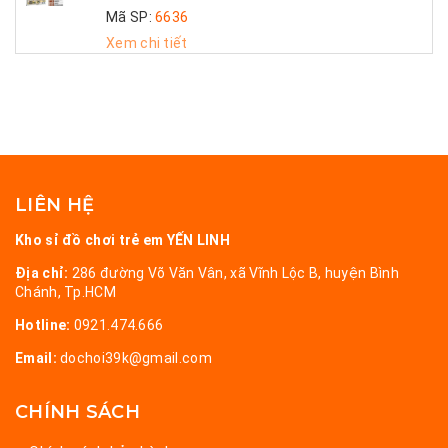
Mã SP:
6636
Xem chi tiết
LIÊN HỆ
Kho sỉ đồ chơi trẻ em YẾN LINH
Địa chỉ:
286 đường Võ Văn Vân, xã Vĩnh Lộc B, huyện Bình
Chánh, Tp.HCM
Hotline:
0921.474.666
Email:
dochoi39k@gmail.com
CHÍNH SÁCH