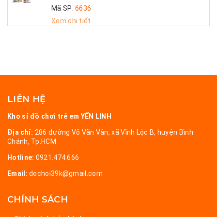
Mã SP:
6636
Xem chi tiết
LIÊN HỆ
Kho sỉ đồ chơi trẻ em YẾN LINH
Địa chỉ:
286 đường Võ Văn Vân, xã Vĩnh Lộc B, huyện Bình
Chánh, Tp.HCM
Hotline:
0921.474.666
Email:
dochoi39k@gmail.com
CHÍNH SÁCH