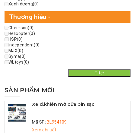
Xanh dương
(0)
Thương hiệu
-
Cheerson
(0)
Helicopter
(0)
HSP
(0)
Independent
(0)
MJX
(0)
Syma
(0)
WLtoys
(0)
Filter
SẢN PHẨM MỚI
Xe đ.khiển mở cửa pin sạc
Mã SP:
BL954109
Xem chi tiết