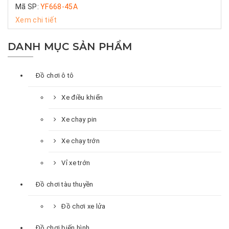
Mã SP:
YF668-45A
Xem chi tiết
DANH MỤC SẢN PHẨM
Đồ chơi ô tô
Xe điều khiển
Xe chạy pin
Xe chạy trớn
Vỉ xe trớn
Đồ chơi tàu thuyền
Đồ chơi xe lửa
Đồ chơi biến hình