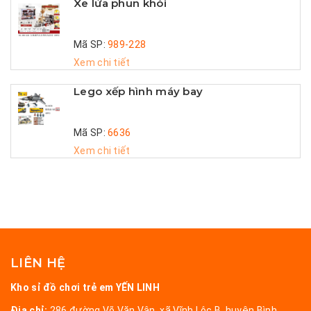
Xe lửa phun khói
Mã SP:
989-228
Xem chi tiết
Lego xếp hình máy bay
Mã SP:
6636
Xem chi tiết
LIÊN HỆ
Kho sỉ đồ chơi trẻ em YẾN LINH
Địa chỉ:
286 đường Võ Văn Vân, xã Vĩnh Lộc B, huyện Bình